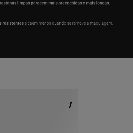
 pestanas limpas parecem mais preenchidas e mais longas.
s resistentes
e caem menos quando se remove a maquiagem.
1