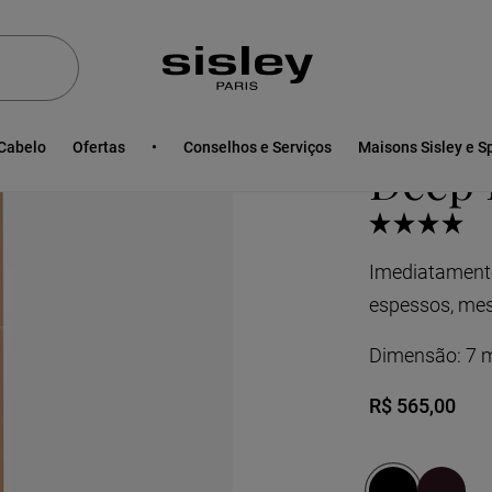
2 tonalidades
hyto-Noir Mascara
Masca
Cabelo
Ofertas
Conselhos e Serviços
Maisons Sisley e S
Deep 
Imediatamente,
espessos, m
Dimensão:
7 
Novo preço
R$ 565,00