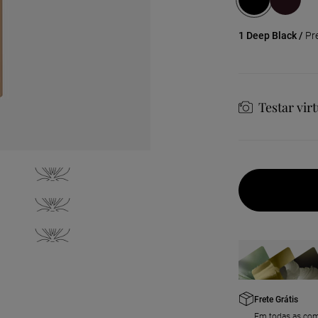
1 Deep Black /
Pr
Testar vir
Frete Grátis
Em todas as co