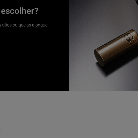
 escolher?
 cílios ou que as alongue,
s