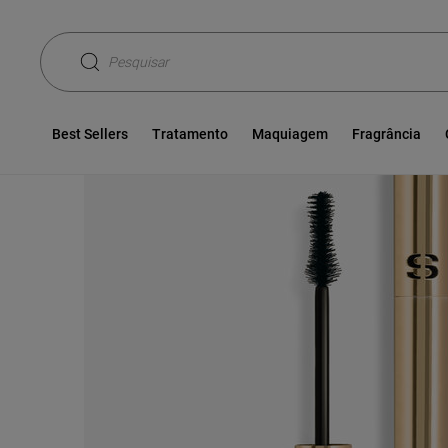
Sisley
Maquiagem
Olhos
Máscaras de Cílios
P
Pesquisar
Best Sellers
Tratamento
Maquiagem
Fragrância