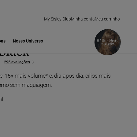
My Sisley Club
Minha conta
Meu carrinho
ra Phyto-Noir 1
pas
Nosso Universo
Black
295 avaliações
 15x mais volume* e, dia após dia, cílios mais
esmo sem maquiagem.
ml