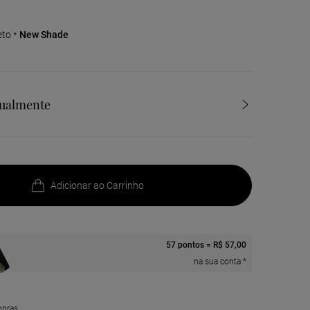
eto
New Shade
tualmente
Adicionar ao Carrinho
57 pontos = R$ 57,00
na sua conta *
Amostras G
mpras