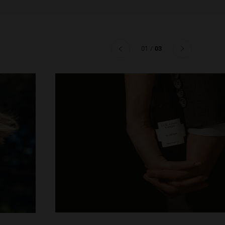
02
01
/
03