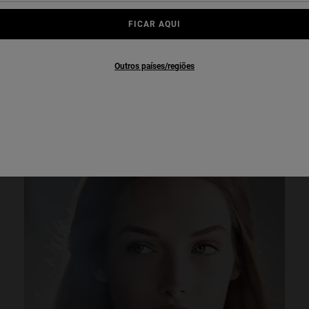
A importância da noite para a pele
FICAR AQUI
À noite, sua pele está trabalhando. Repara e regenera. Ao
aproveitar este momento-chave, você garante que sua pele seja
revitalizada ao acordar. Como? Adotando uma rotina direcionada
Outros países/regiões
que fornece o que sua pele precisa.
Descubra mais