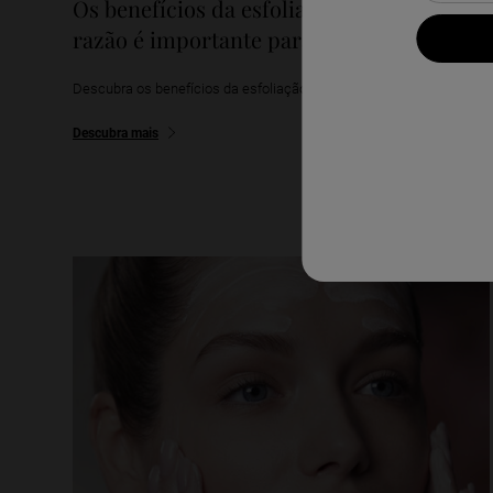
Os benefícios da esfoliação e por que
razão é importante para a sua pele
Descubra os benefícios da esfoliação para cuidar da sua pele.
Descubra mais