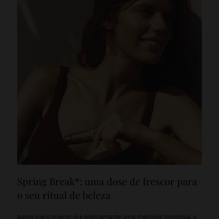
Spring Break*: uma dose de frescor para
o seu ritual de beleza
Agora que o inverno já é praticamente uma memória longínqua, a