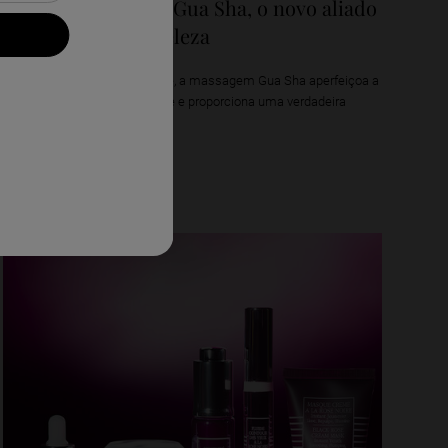
Conheça o Ginkgo Gua Sha, o novo aliado
da sua rotina de beleza
Incrementando o seu skincare, a massagem Gua Sha aperfeiçoa a
sua rotina de beleza anti-idade e proporciona uma verdadeira
sensação de bem-estar.
Descubra mais