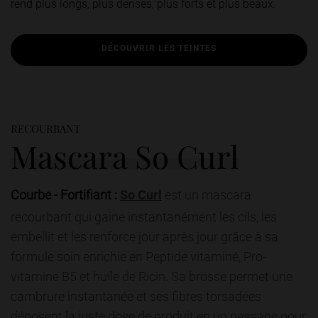
rend plus longs, plus denses, plus forts et plus beaux.
DÉCOUVRIR LES TEINTES
RECOURBANT
Mascara So Curl
Courbe - Fortifiant :
So Curl
est un mascara
recourbant qui gaine instantanément les cils, les
embellit et les renforce jour après jour grâce à sa
formule soin enrichie en Peptide vitaminé, Pro-
vitamine B5 et huile de Ricin. Sa brosse permet une
cambrure instantanée et ses fibres torsadées
déposent la juste dose de produit en un passage pour